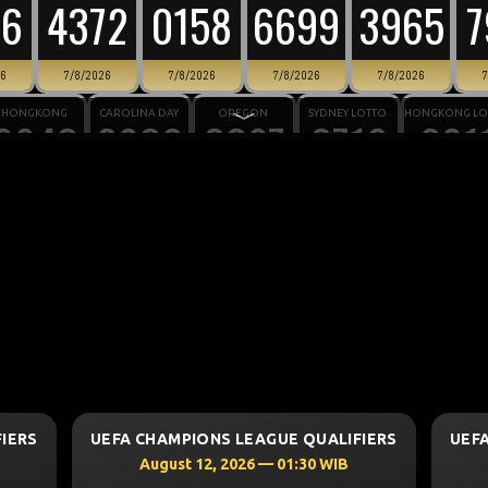
76
4372
0158
6699
3965
7
26
7/8/2026
7/8/2026
7/8/2026
7/8/2026
7
HONGKONG
CAROLINA DAY
OREGON
SYDNEY LOTTO
HONGKONG LO
9943
6936
3397
3712
601
7/8/2026
8/8/2026
8/8/2026
7/8/2026
7/8/2026
IERS
E-FOOTBALL F24 INTERNATIONAL
E-FO
FRIENDLY
August 8, 2026 — 11:15 WIB