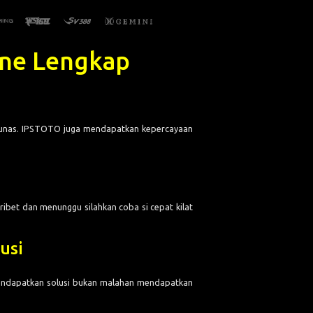
ine Lengkap
i lunas. IPSTOTO juga mendapatkan kepercayaan
ribet dan menunggu silahkan coba si cepat kilat
usi
 mendapatkan solusi bukan malahan mendapatkan