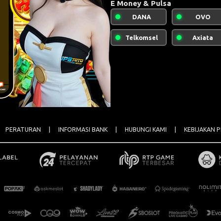
BCA
Mandiri
E Money & Pulsa
DANA
OVO
Telkomsel
Axiata
PERATURAN
|
INFORMASI BANK
|
HUBUNGI KAMI
|
KEBIJAKAN P