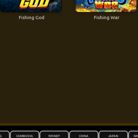
Fishing God
Fishing War
NG
CAMBODIA
SYDNEY
CHINA
JAPAN
SI