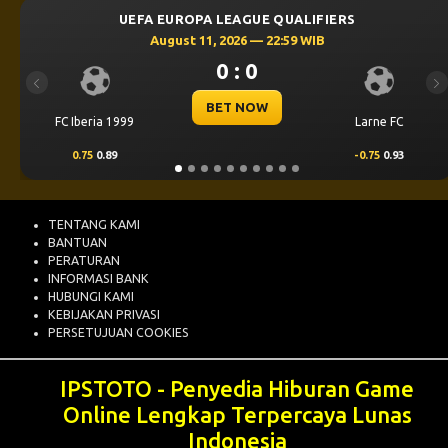
LEAGUE QUALIFIERS
SPAIN
 2026 — 22:59 WIB
August 16, 2
0 : 0
0
Previous
Ne
ET NOW
BE
Larne FC
Sevilla
-0.75
0.93
0.25
0.95
TENTANG KAMI
BANTUAN
PERATURAN
INFORMASI BANK
HUBUNGI KAMI
KEBIJAKAN PRIVASI
PERSETUJUAN COOKIES
IPSTOTO - Penyedia Hiburan Game
Online Lengkap Terpercaya Lunas
Indonesia