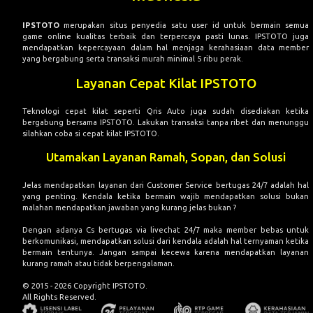
IPSTOTO
merupakan situs penyedia satu user id untuk bermain semua
game online kualitas terbaik dan terpercaya pasti lunas. IPSTOTO juga
mendapatkan kepercayaan dalam hal menjaga kerahasiaan data member
yang bergabung serta transaksi murah minimal 5 ribu perak.
Layanan Cepat Kilat IPSTOTO
Teknologi cepat kilat seperti Qris Auto juga sudah disediakan ketika
bergabung bersama IPSTOTO. Lakukan transaksi tanpa ribet dan menunggu
silahkan coba si cepat kilat IPSTOTO.
Utamakan Layanan Ramah, Sopan, dan Solusi
Jelas mendapatkan layanan dari Customer Service bertugas 24/7 adalah hal
yang penting. Kendala ketika bermain wajib mendapatkan solusi bukan
malahan mendapatkan jawaban yang kurang jelas bukan ?
Dengan adanya Cs bertugas via livechat 24/7 maka member bebas untuk
berkomunikasi, mendapatkan solusi dari kendala adalah hal ternyaman ketika
bermain tentunya. Jangan sampai kecewa karena mendapatkan layanan
kurang ramah atau tidak berpengalaman.
© 2015 - 2026 Copyright IPSTOTO.
All Rights Reserved.