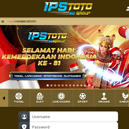
LO MEMBER IPSTOTO
HALO MEMBER IPSTOTO
TOGEL
SLOT
LIVE CASINO
SPORT
ARCADE
SABU