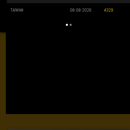
TAIWAN
08-08-2026
4329