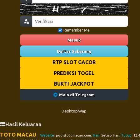
Remember Me
Masuk
Daftar Sekarang
RTP SLOT GACOR
PREDIKSI TOGEL
BUKTI JACKPOT
Main di Telegram
Desktop
Wap
Hasil Keluaran
TOTO MACAU
Website:
poolstotomacao.com
, Hari:
Setiap Hari
, Tutup:
12:4