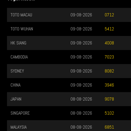
TOTO MACAU
09-08-2026
0712
TOTO WUHAN
09-08-2026
5412
HK SIANG
09-08-2026
4008
CAMBODIA
09-08-2026
7023
SYDNEY
09-08-2026
8082
CHINA
09-08-2026
3946
JAPAN
08-08-2026
9078
SINGAPORE
08-08-2026
5102
MALAYSIA
08-08-2026
6851