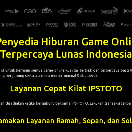
Penyedia Hiburan Game Onl
Terpercaya Lunas Indonesia
 id untuk bermain semua game online kualitas terbaik dan terpercaya past
g bergabung serta transaksi murah minimal 5 ribu perak.
Layanan Cepat Kilat IPSTOTO
udah disediakan ketika bergabung bersama IPSTOTO. Lakukan transaksi tanpa 
amakan Layanan Ramah, Sopan, dan Sol