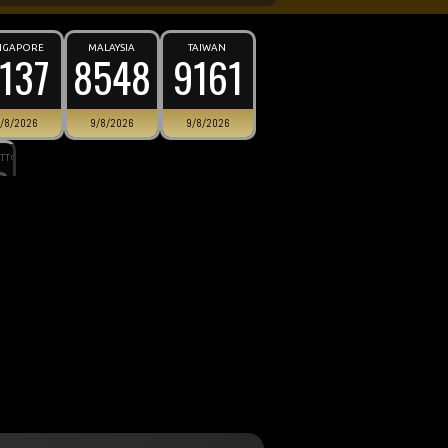
NGAPORE
MALAYSIA
TAIWAN
137
8548
9161
/8/2026
9/8/2026
9/8/2026
TTO
2