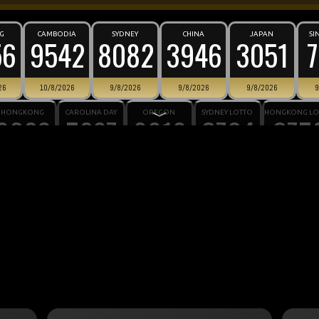
NG
CAMBODIA
SYDNEY
CHINA
JAPAN
SI
56
9542
8082
3946
3051
7
26
10/8/2026
9/8/2026
9/8/2026
9/8/2026
9
HONGKONG
CAROLINA DAY
OREGON
SYDNEY LOTTO
HONGKONG LO
8620
5297
9818
3764
375
9/8/2026
10/8/2026
10/8/2026
9/8/2026
9/8/2026