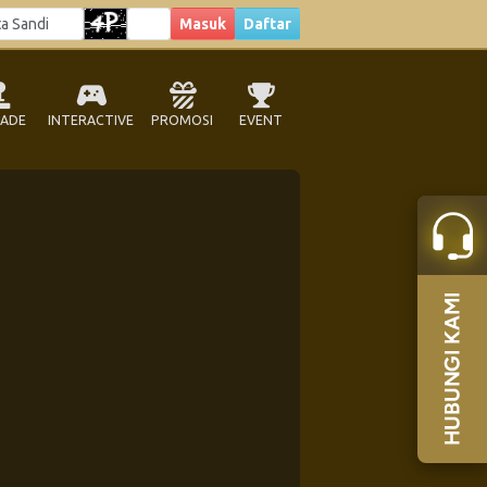
Masuk
Daftar
ADE
INTERACTIVE
PROMOSI
EVENT