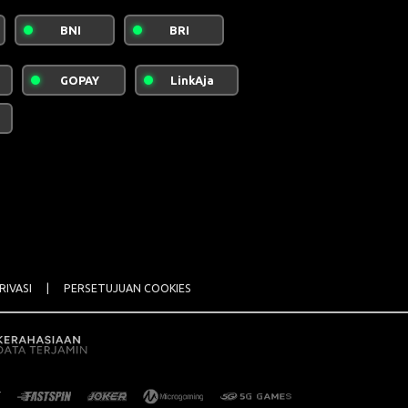
BNI
BRI
GOPAY
LinkAja
RIVASI
|
PERSETUJUAN COOKIES