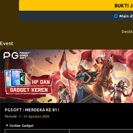
BUKTI 
Main d
Deskt
Event
PGSOFT : MERDEKA KE 81 !
Periode:
1 - 31 Agustus 2026
Undian Gadget