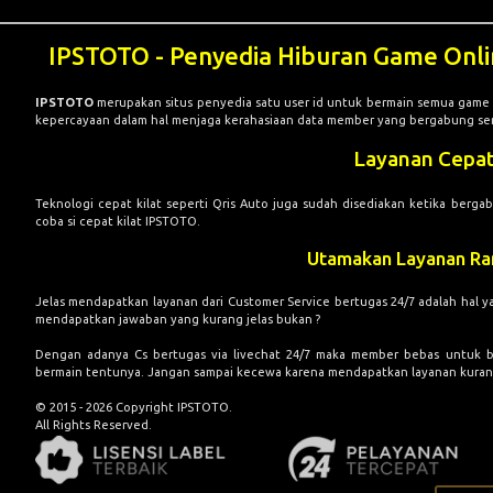
IPSTOTO - Penyedia Hiburan Game Onli
IPSTOTO
merupakan situs penyedia satu user id untuk bermain semua game o
kepercayaan dalam hal menjaga kerahasiaan data member yang bergabung serta
Layanan Cepat
Teknologi cepat kilat seperti Qris Auto juga sudah disediakan ketika berg
coba si cepat kilat IPSTOTO.
Utamakan Layanan Ram
Jelas mendapatkan layanan dari Customer Service bertugas 24/7 adalah hal 
mendapatkan jawaban yang kurang jelas bukan ?
Dengan adanya Cs bertugas via livechat 24/7 maka member bebas untuk be
bermain tentunya. Jangan sampai kecewa karena mendapatkan layanan kuran
© 2015 - 2026 Copyright IPSTOTO.
All Rights Reserved.