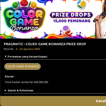
PRAGMATIC : COLRO GAME BONANZA PRIZE DROP
Periode :
6 - 23 Agustus 2026
Permainan yang berpartisipasi
COLOR GAME BONANZA
Aturan :
Total hadiah senilai Rp 600,000,000.
Syarat & Ketentuan
Detai