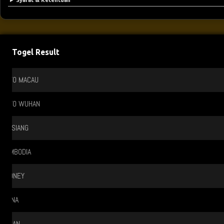
Syarat & Ketentuan
Togel Result
HONGKONG
CAROLINA DAY
OREGON
SYDNEY LOTTO
HONGKONG LOTTO