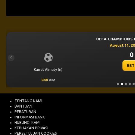
UEFA CHAMPIONS 
August 11, 20
0 
Previous
BET
Kairat Almaty (n)
0.00
0.82
TENTANG KAMI
BANTUAN
PERATURAN
INFORMASI BANK
HUBUNGI KAMI
KEBIJAKAN PRIVASI
PERSETUJUAN COOKIES